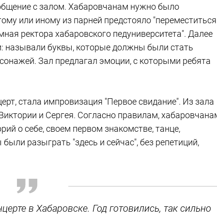
а общение с залом. Хабаровчанам нужно было
тому или иному из парней предстояло "переместиться"
мная ректора хабаровского педуниверситета". Далее
и: называли буквы, которые должны были стать
рсонажей. Зал предлагал эмоции, с которыми ребята
ерт, стала импровизация "Первое свидание". Из зала
иктории и Сергея. Согласно правилам, хабаровчана
рий о себе, своем первом знакомстве, танце,
 были разыграть "здесь и сейчас", без репетиций,
рте в Хабаровске. Год готовились, так сильно