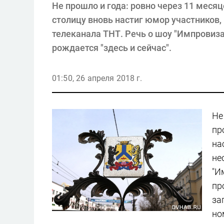
Не прошло и года: ровно через 11 мес
столицу вновь настиг юмор участников,
телеканала ТНТ. Речь о шоу "Импровиза
рождается "здесь и сейчас".
01:50, 26 апреля 2018 г.
Не
пр
на
не
"И
пр
за
но