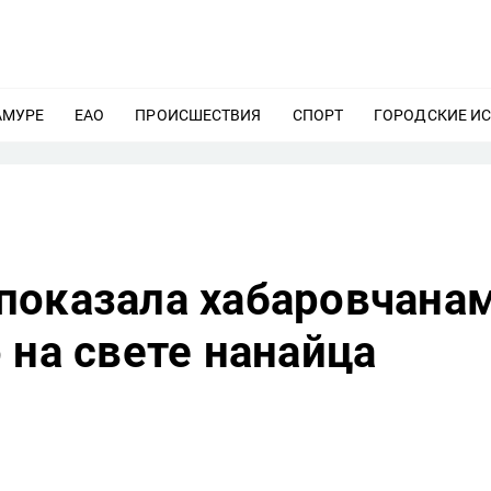
АМУРЕ
ЕЩЕ
ЕАО
ЕЩЕ
ПРОИСШЕСТВИЯ
ЕЩЕ
СПОРТ
ЕЩЕ
ГОРОДСКИЕ И
показала хабаровчана
 на свете нанайца