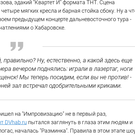
зова, эдакий "Квартет И" формата ТНТ. Сцена
етыре мягких кресла и барная стойка сбоку. Ну а чт
своем предыдущем концерте дальневосточного тура -
чатлениями о Хабаровске.
, правильно? Ну, естественно, а какой здесь еще
ера вечером поднялись: играли в лазертаг, ноги
ещенск! Мы теперь посидим, если вы не против! -
рней зал встречал одобрительными криками.
пришел на "Импровизацию" не в первый раз,
т DVhab.ru
пытался заглянуть в глаза этим людям и
погас, началась "Разминка". Правила в этом этапе шоу