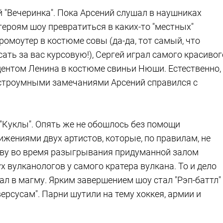
"Вечеринка". Пока Арсений слушал в наушниках
ероям шоу превратиться в каких-то "местных"
ромоутер в костюме совы (да-да, тот самый, что
ать за вас курсовую!), Сергей играл самого красивог
акцентом Ленина в костюме свиньи Нюши. Естественно,
остроумными замечаниями Арсений справился с
Куклы". Опять же не обошлось без помощи
ижениями двух артистов, которые, по правилам, не
ову во время разыгрывания придуманной залом
х вулканологов у самого кратера вулкана. То и дело
пал в магму. Ярким завершением шоу стал "Рэп-баттл"
ерсусам". Парни шутили на тему хоккея, армии и