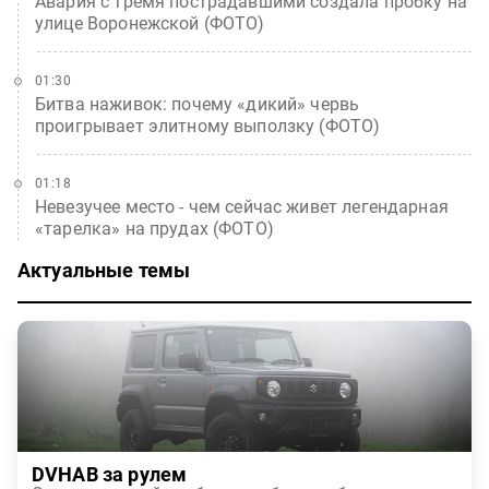
Авария с тремя пострадавшими создала пробку на
улице Воронежской (ФОТО)
01:30
Битва наживок: почему «дикий» червь
проигрывает элитному выползку (ФОТО)
01:18
Невезучее место - чем сейчас живет легендарная
«тарелка» на прудах (ФОТО)
Актуальные темы
DVHAB за рулем