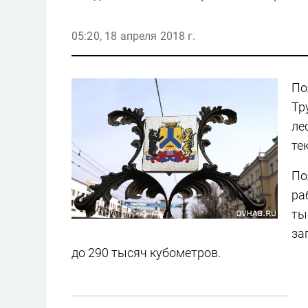
05:20, 18 апреля 2018 г.
По
Тр
ле
те
По
ра
ты
за
до 290 тысяч кубометров.