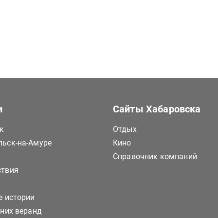
и
Сайты Хабаровска
к
Отдых
ьск-на-Амуре
Кино
Справочник компаний
ствия
е истории
тних веранд