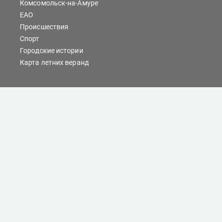
Комсомольск-на-Амуре
ЕАО
Происшествия
Спорт
Городские истории
Карта летних веранд
Сайты Хабаровска
Отдых
Кино
Справочник компаний
При любом использовании материалов ссылка на
dvnovosti.ru обязательна.
Цитирование в Интернете возможно только при
наличии письменного разрешения.