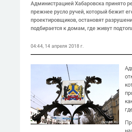
Администрацией Хабаровска принято ре
прежнее русло ручей, который бежит ег
проектировщиков, остановят разрушени
подбирается к домам, где живут подто
04:44, 14 апреля 2018 г.
Ад
от
ко
пр
ка
гд
Пр
на