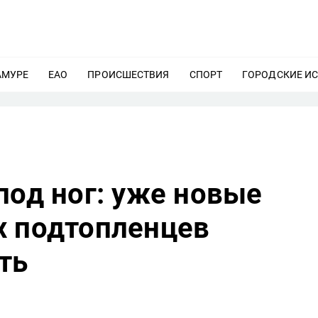
АМУРЕ
ЕЩЕ
ЕАО
ЕЩЕ
ПРОИСШЕСТВИЯ
ЕЩЕ
СПОРТ
ЕЩЕ
ГОРОДСКИЕ И
под ног: уже новые
х подтопленцев
ть