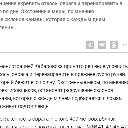
шение укрепить откосы оврага и перенаправить в
о по дну. Экстренные меры, по мнению
е склонов канавы, которая с каждым днем
пленцы.
министрацией Хабаровска принято решение укрепить
косы оврага и перенаправить в прежнее русло ручей,
торый бежит его по дну. Экстренные меры, по мнени
оектировщиков, остановят разрушение склонов
навы, которая с каждым днем подбирается к домам,
е живут подтопленцы.
отяженность оврага – около 400 метров, вблизи
ходятся четыре двухэтажных дома - №№ 41, 43, 45, 47.