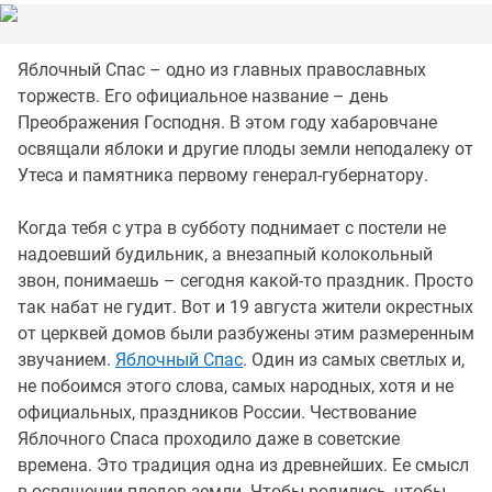
Яблочный Спас – одно из главных православных
торжеств. Его официальное название – день
Преображения Господня. В этом году хабаровчане
освящали яблоки и другие плоды земли неподалеку от
Утеса и памятника первому генерал-губернатору.
Когда тебя с утра в субботу поднимает с постели не
надоевший будильник, а внезапный колокольный
звон, понимаешь – сегодня какой-то праздник. Просто
так набат не гудит. Вот и 19 августа жители окрестных
от церквей домов были разбужены этим размеренным
звучанием.
Яблочный Спас
. Один из самых светлых и,
не побоимся этого слова, самых народных, хотя и не
официальных, праздников России. Чествование
Яблочного Спаса проходило даже в советские
времена. Это традиция одна из древнейших. Ее смысл
в освящении плодов земли. Чтобы родились, чтобы