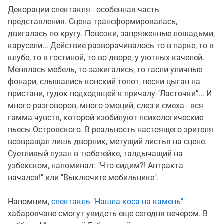
Декорации спектакля - особенная часть
представления. Сцена трансформировалась,
двигалась по кругу. Повозки, запряженные лошадьми,
карусели... Действие разворачивалось то в парке, то в
клубе, то в гостиной, то во дворе, у уютных качелей.
Менялась мебель, то зажигались, то гасли уличные
фонари, слышались конский топот, песни цыган на
пристани, гудок подходящей к причалу "Ласточки"... И
много разговоров, много эмоций, слез и смеха - вся
гамма чувств, которой изобилуют психологические
пьесы Островского. В реальность настоящего зрителя
возвращал лишь дворник, метущий листья на сцене.
Суетливый пузан в тюбетейке, талдычащий на
узбекском, напоминал: "Что сидим?! Антракта
начался!" или "Выключите мобильнике".
Напомним,
спектакль "Нашла коса на камень"
хабаровчане смогут увидеть еще сегодня вечером. В