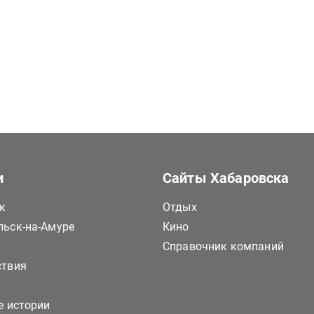
и
Сайты Хабаровска
к
Отдых
ьск-на-Амуре
Кино
Справочник компаний
ствия
е истории