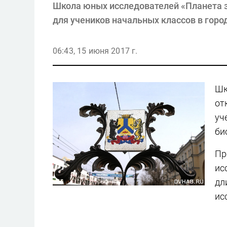
Школа юных исследователей «Планета з
для учеников начальных классов в горо
06:43, 15 июня 2017 г.
Шк
от
уч
би
Пр
ис
дл
ис