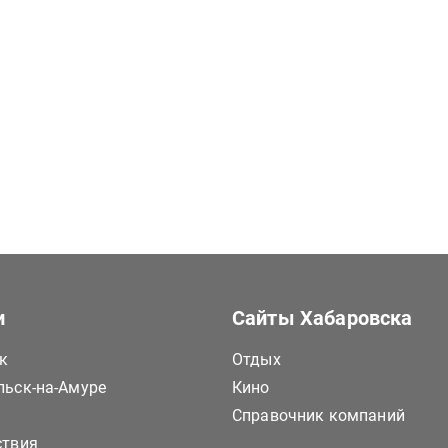
и
Сайты Хабаровска
к
Отдых
ьск-на-Амуре
Кино
Справочник компаний
ствия