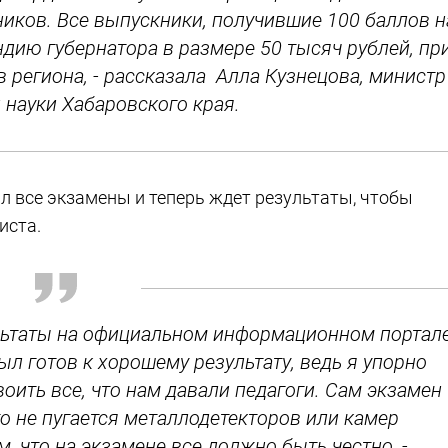
иков. Все выпускники, получившие 100 баллов н
дию губернатора в размере 50 тысяч рублей, пр
в региона, - рассказала Алла Кузнецова, министр
 науки Хабаровского края.
ал все экзамены и теперь ждет результаты, чтобы
иста.
зультаты на официальном информационном портал
ыл готов к хорошему результату, ведь я упорно
оить все, что нам давали педагоги. Сам экзамен
о не пугается металлодетекторов или камер
 что на экзамене все должно быть честно, -