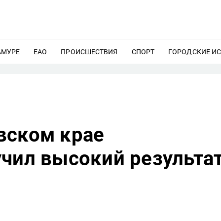
АМУРЕ
ЕЩЕ
ЕАО
ЕЩЕ
ПРОИСШЕСТВИЯ
ЕЩЕ
СПОРТ
ЕЩЕ
ГОРОДСКИЕ И
вском крае
учил высокий результа