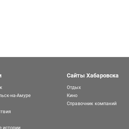
и
Сайты Хабаровска
к
Отдых
ьск-на-Амуре
Кино
Справочник компаний
ствия
е истории