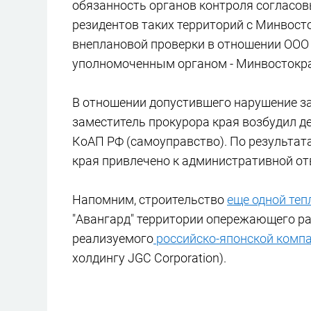
обязанность органов контроля согласо
резидентов таких территорий с Минвост
внеплановой проверки в отношении ООО 
уполномоченным органом - Минвостокр
В отношении допустившего нарушение за
заместитель прокурора края возбудил д
КоАП РФ (самоуправство). По результа
края привлечено к административной от
Напомним, строительство
еще одной те
"Авангард" территории опережающего раз
реализуемого
российско-японской комп
холдингу JGC Corporation).