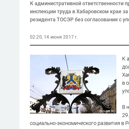
К административной ответственности п
инспекции труда в Хабаровском крае з
резидента ТОСЭР без согласования с у
02:20, 14 июня 2017 г.
К 
до
Ха
в 
уп
В 
29
социально-экономического развития в 