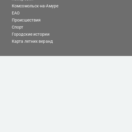
Комсомольск-на-Амуре
ЕАО
Происшествия
Спорт
Городские истории
Карта летних веранд
Сайты Хабаровска
Отдых
Кино
Справочник компаний
При любом использовании материалов ссылка на
dvnovosti.ru обязательна.
Цитирование в Интернете возможно только при
наличии письменного разрешения.