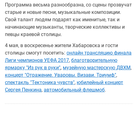
Программа весьма разнообразна, со сцены прозвучат
старые и новые песни, музыкальные композиции.
Свой талант людям подарят как именитые, так и
начинающие музыканты, творческие коллективы и
певцы краевой столицы.
4 мая, в воскресенье жители Хабаровска и гости
столицы смогут посетить:
онлайн трансляцию финала
Лиги чемпионов УЕФА 2017
,
благотворительную
ярмарку "Из рук в руки"
,
музейную мастерскую ДВХМ
,
концерт "Отражение. Уваровы. Визави. Триумф"
,
спектакль "Тектоника чувств"
,
юбилейный концерт
Сергея Пенкина
,
автомобильный флешмоб
.