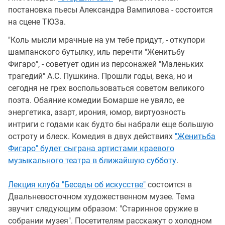
постановка пьесы Александра Вампилова - состоится
на сцене ТЮЗа.
"Коль мысли мрачные на ум тебе придут, - откупори
шампанского бутылку, иль перечти "Женитьбу
Фигаро", - советует один из персонажей "Маленьких
трагедий" А.С. Пушкина. Прошли годы, века, но и
сегодня не грех воспользоваться советом великого
поэта. Обаяние комедии Бомарше не увяло, ее
энергетика, азарт, ирония, юмор, виртуозность
интриги с годами как будто бы набрали еще большую
остроту и блеск. Комедия в двух действиях
"Женитьба
Фигаро" будет сыграна артистами краевого
музыкального театра в ближайшую субботу
.
Лекция клуба "Беседы об искусстве"
состоится в
Двальневосточном художественном музее. Тема
звучит следующим образом: "Старинное оружие в
собрании музея". Посетителям расскажут о холодном