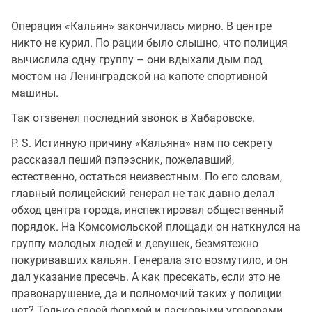
Операция «Кальян» закончилась мирно. В центре
никто не курил. По рации было слышно, что полиция
вычислила одну группу – они вдыхали дым под
мостом на Ленинградской на капоте спортивной
машины.
Так отзвенел последний звонок в Хабаровске.
P. S. Истинную причину «Кальяна» нам по секрету
рассказал пеший пэпээсник, пожелавший,
естественно, остаться неизвестным. По его словам,
главный полицейский генерал не так давно делал
обход центра города, инспектировал общественный
порядок. На Комсомольской площади он наткнулся на
группу молодых людей и девушек, безмятежно
покуривавших кальян. Генерала это возмутило, и он
дал указание пресечь. А как пресекать, если это не
правонарушение, да и полномочий таких у полиции
нет? Только своей формой и ласковыми уговорами.