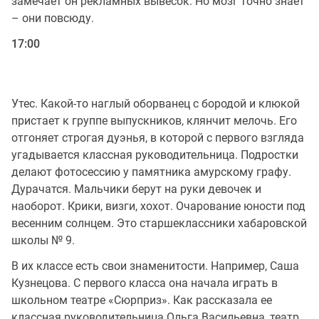
замечает он рекламных вывесок. Но мозг точно знает
– они повсюду.
17:00
Утес. Какой-то наглый оборванец с бородой и клюкой
пристает к группе выпускников, клянчит мелочь. Его
отгоняет строгая дуэнья, в которой с первого взгляда
угадывается классная руководительница. Подростки
делают фотосессию у памятника амурскому графу.
Дурачатся. Мальчики берут на руки девочек и
наоборот. Крики, визги, хохот. Очарование юности под
весенним солнцем. Это старшеклассники хабаровской
школы № 9.
В их классе есть свои знаменитости. Например, Саша
Кузнецова. С первого класса она начала играть в
школьном театре «Сюрприз». Как рассказала ее
классная руководительница Ольга Васильевна, театр