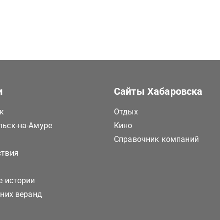
и
Сайты Хабаровска
к
Отдых
ьск-на-Амуре
Кино
Справочник компаний
ствия
е истории
тних веранд