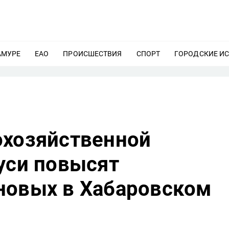
АМУРЕ
ЕЩЕ
ЕАО
ЕЩЕ
ПРОИСШЕСТВИЯ
ЕЩЕ
СПОРТ
ЕЩЕ
ГОРОДСКИЕ И
охозяйственной
уси повысят
новых в Хабаровском