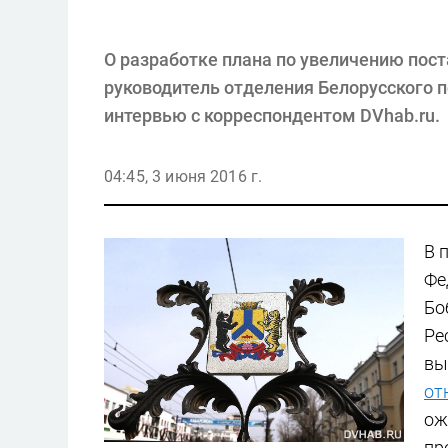
О разработке плана по увеличению пост
руководитель отделения Белорусского 
интервью с корреспондентом DVhab.ru.
04:45, 3 июня 2016 г.
В 
Фе
Бо
Ре
вы
от
ож
пр