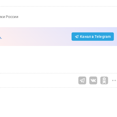
ики России
→
Канал в Telegram