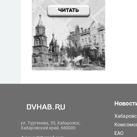
Новост
Хабаровс
ул. Тургенева, 55, Хабаровск,
Комсомол
Хабаровский край, 680000
ЕАО