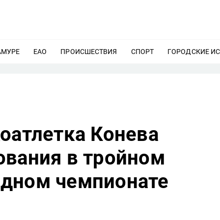
АМУРЕ
ЕЩЕ
ЕАО
ЕЩЕ
ПРОИСШЕСТВИЯ
ЕЩЕ
СПОРТ
ЕЩЕ
ГОРОДСКИЕ И
коатлетка Конева
ования в тройном
дном чемпионате