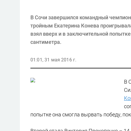
В Сочи завершился командный чемпион
тройным Екатерина Конева проигрывала
взял вверх и в заключительной попытке
сантиметра.
01:01, 31 мая 2016 г.
В 
Си
Ко
со
попытке она смогла вырвать победу, пок
Второй стала Виктория Прокопенко – 14.