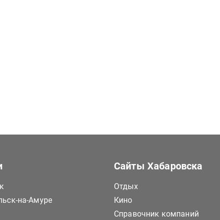
и
Сайты Хабаровска
к
Отдых
ьск-на-Амуре
Кино
Справочник компаний