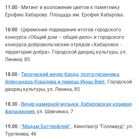
11.00
- Митинг и возложение цветов к памятнику
Ерофею Хабарову. Площадь им. Ерофея Хабарова.
16:00
- Церемония подведения итогов городского
конкурса «Общий дом – общее дело» и городского
конкурса добровольческих отрядов «Хабаровск -
территория добра». Городской дворец культуры, ул.
Ленина, 85
18.00
-
Творческий вечер барда, поэта-песенника
Александра Ковалева и певицы Инны Верт.
Городской
дворец культуры, ул. Ленина, 85
18.30
-
Вечер камерной музыки. Хабаровская краевая
филармония
, ул. Шевченко, 7
19.00
-
"Мадам Баттерфляй"
. Кинотеатр "Голливуд", ул.
Тургенева, 46