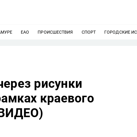
АМУРЕ
ЕЩЕ
ЕАО
ЕЩЕ
ПРОИСШЕСТВИЯ
ЕЩЕ
СПОРТ
ЕЩЕ
ГОРОДСКИЕ И
через рисунки
рамках краевого
 ВИДЕО)