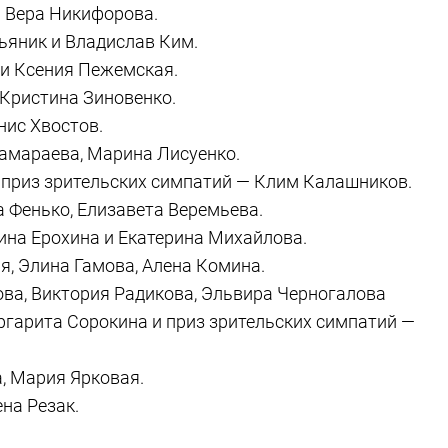
и Вера Никифорова.
сьяник и Владислав Ким.
 и Ксения Пежемская.
 Кристина Зиновенко.
нис Хвостов.
Замараева, Марина Лисуенко.
и приз зрительских симпатий — Клим Калашников.
та Фенько, Елизавета Веремьева.
ина Ерохина и Екатерина Михайлова.
я, Элина Гамова, Алена Комина.
ова, Виктория Радикова, Эльвира Черногалова
ргарита Сорокина и приз зрительских симпатий —
, Мария Ярковая.
ена Резак.