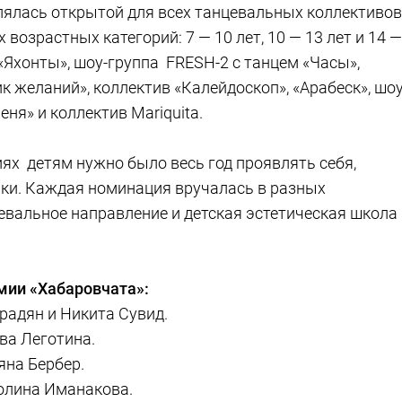
лялась открытой для всех танцевальных коллективов
возрастных категорий: 7 — 10 лет, 10 — 13 лет и 14 —
«Яхонты», шоу-группа FRESH-2 с танцем «Часы»,
к желаний», коллектив «Калейдоскоп», «Арабеск», шоу
ня» и коллектив Mariquita.
х детям нужно было весь год проявлять себя,
ыки. Каждая номинация вручалась в разных
евальное направление и детская эстетическая школа
мии «Хабаровчата»:
урадян и Никита Сувид.
ва Леготина.
яна Бербер.
Полина Иманакова.