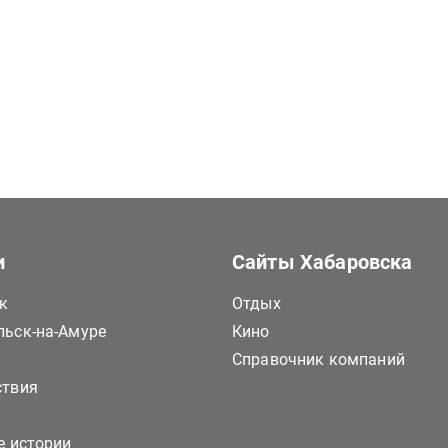
и
Сайты Хабаровска
к
Отдых
ьск-на-Амуре
Кино
Справочник компаний
ствия
е истории