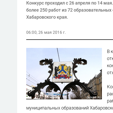
Конкурс проходил с 26 апреля по 14 ма
более 250 работ из 72 образовательны
Хабаровского края.
06:00, 26 мая 2016 г.
В 
от
ко
от
Ко
ра
ра
муниципальных образований Хабаровско