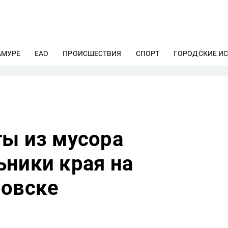
АМУРЕ
ЕЩЕ
ЕАО
ЕЩЕ
ПРОИСШЕСТВИЯ
ЕЩЕ
СПОРТ
ЕЩЕ
ГОРОДСКИЕ И
ты из мусора
ьники края на
ровске