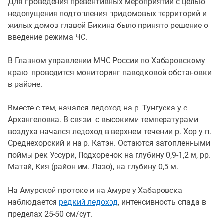
Для проведения превентивных мероприятий с целью
недопущения подтопления придомовых территорий и
жилых домов главой Бикина было принято решение о
введение режима ЧС.
В Главном управлении МЧС России по Хабаровскому
краю проводится мониторинг паводковой обстановки
в районе.
Вместе с тем, начался ледоход на р. Тунгуска у с.
Архангеловка. В связи с высокими температурами
воздуха начался ледоход в верхнем течении р. Хор у п.
Среднехорский и на р. Катэн. Остаются затопленными
поймы рек Уссури, Подхоренок на глубину 0,9-1,2 м, рр.
Матай, Кия (район им. Лазо), на глубину 0,5 м.
На Амурской протоке и на Амуре у Хабаровска
наблюдается
редкий ледоход
, интенсивность спада в
пределах 25-50 см/сут.