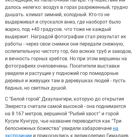
далось нелегко: воздух в горах разреженный, трудно
дышать. климат зимний, холодный. Кто-то не
выдерживал и спускался вниз, где наоборот было
жарко, под +40 градусов. что тоже не каждый
выдержит. Наградой фотографам стал результат их
работы - через свои снимки они передали снежную,
ослепительную чистоту гор, без всяких труб и заводов,
и вечность горных хребтов. Но при этом вершины на
фотографиях очеловечены. Посетители выставки
увидели и растущие у подножий гор помидорные
деревья и живущих там в деревушках людей - пусть
бедных, но светлых душой.
С "Белой горой" Дхаулангири, которую до открытия
Эвереста считали самой высокой - она поднимается
на 8 167 метров, вершиной "Рыбий хвост" и горой
Кусум Кунгуру, чье название переводится как "Три
белоснежных божества" увидели хабаровчане
на
экспозиции
и прикоснулись к великолепию Гималаев.