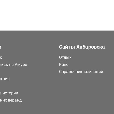
и
Сайты Хабаровска
к
Отдых
ьск-на-Амуре
Кино
Справочник компаний
ствия
е истории
тних веранд