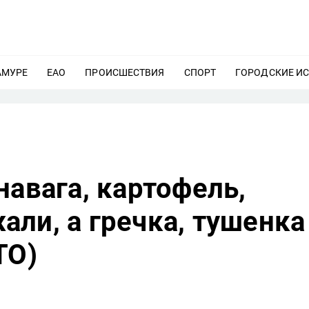
АМУРЕ
ЕЩЕ
ЕАО
ЕЩЕ
ПРОИСШЕСТВИЯ
ЕЩЕ
СПОРТ
ЕЩЕ
ГОРОДСКИЕ И
навага, картофель,
ли, а гречка, тушенка
ТО)