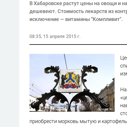
В Хабаровске растут цены на овощи и на
дешевеют. Стоимость лекарств из контр
исключение — витамины "Компливит".
08:35, 15 апреля 2015 г.
Це
сп
из
На
«ц
на
ст
приобрести морковь мытую и картофель —