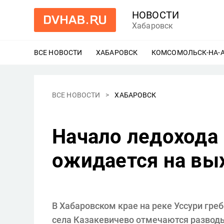
НОВОСТИ
Хабаровск
ВСЕ НОВОСТИ
ХАБАРОВСК
ЕЩЕ
КОМСОМОЛЬСК-НА-
ВСЕ НОВОСТИ
ХАБАРОВСК
Начало ледохода 
ожидается на вы
В Хабаровском крае на реке Уссури греб
села Казакевичево отмечаются развод