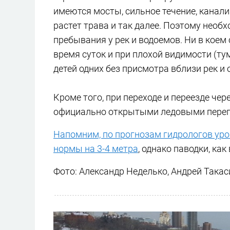
имеются мосты, сильное течение, канал
растет трава и так далее. Поэтому нео
пребывания у рек и водоемов. Ни в коем 
время суток и при плохой видимости (тум
детей одних без присмотра вблизи рек и 
Кроме того, при переходе и переезде че
официально открытыми ледовыми пере
Напомним, по прогнозам гидрологов уро
нормы на 3-4 метра
, однако паводки, как
Фото: Александр Неделько, Андрей Така