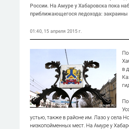
России. На Амуре у Хабаровска пока н
приближающегося ледохода: закраины 
01:40, 15 апреля 2015 г.
По
Ха
в 
Ка
ги
По
Ус
устью, также в районе им. Лазо у села 
низкопойменных мест. На Амуре у Хаба