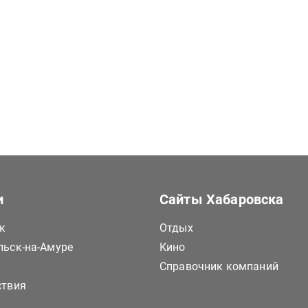
и
Сайты Хабаровска
к
Отдых
ьск-на-Амуре
Кино
Справочник компаний
ствия