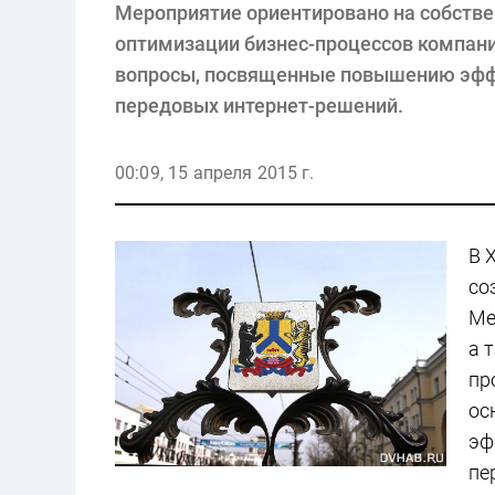
Мероприятие ориентировано на собственн
оптимизации бизнес-процессов компани
вопросы, посвященные повышению эффе
передовых интернет-решений.
00:09, 15 апреля 2015 г.
В 
со
Ме
а 
пр
ос
эф
пе