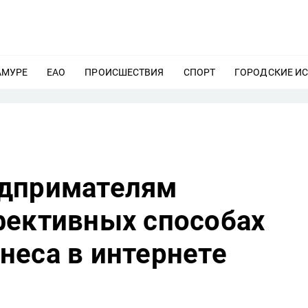
АМУРЕ
ЕЩЕ
ЕАО
ЕЩЕ
ПРОИСШЕСТВИЯ
ЕЩЕ
СПОРТ
ЕЩЕ
ГОРОДСКИЕ И
едпримателям
фективных способах
неса в интернете