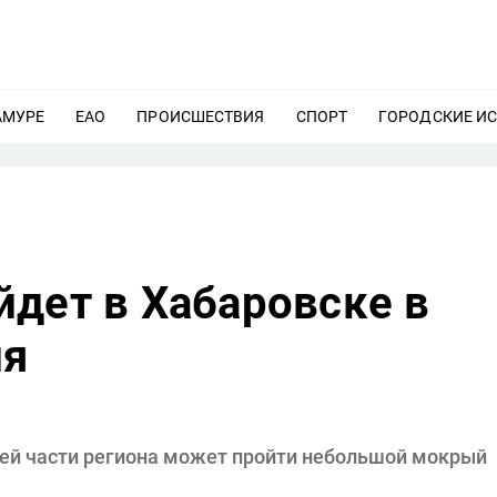
АМУРЕ
ЕЩЕ
ЕАО
ЕЩЕ
ПРОИСШЕСТВИЯ
ЕЩЕ
СПОРТ
ЕЩЕ
ГОРОДСКИЕ И
йдет в Хабаровске в
ля
шей части региона может пройти небольшой мокрый