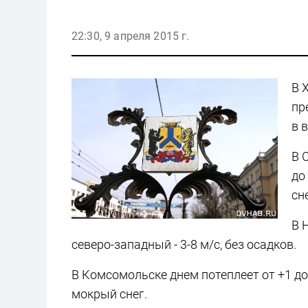
22:30, 9 апреля 2015 г.
В 
пр
в 
В 
до
сне
В 
северо-западный - 3-8 м/с, без осадков.
В Комсомольске днем потеплеет от +1 до
мокрый снег.