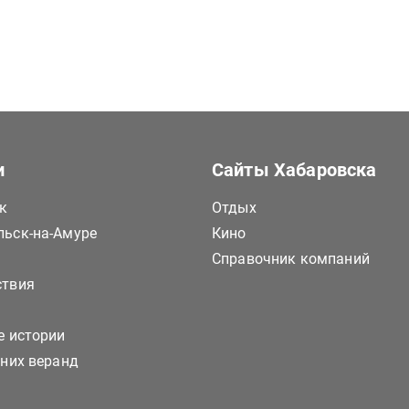
и
Сайты Хабаровска
к
Отдых
ьск-на-Амуре
Кино
Справочник компаний
ствия
е истории
тних веранд