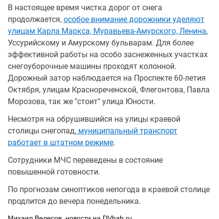
В настоящее время чистка дорог от снега
продолжается,
особое внимание дорожники уделяют
улицам Карла Маркса, Муравьева-Амурского, Ленина
,
Уссурийскому и Амурскому бульварам. Для более
эффективной работы на особо заснеженных участках
снегоуборочные машины проходят колонной.
Дорожный затор наблюдается на Проспекте 60-летия
Октября, улицам Краснореченской, Флегонтова, Павла
Морозова, так же "стоит" улица Юности.
Несмотря на обрушившийся на улицы краевой
столицы снегопад,
муниципальный транспорт
работает в штатном режиме
.
Сотрудники МЧС переведены в состояние
повышенной готовности.
По прогнозам синоптиков непогода в краевой столице
продлится до вечера понедельника.
Михаил Велесов, новости на DVhab.ru.