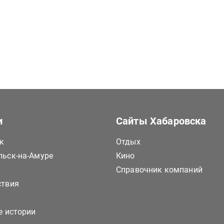
и
Сайты Хабаровска
к
Отдых
ьск-на-Амуре
Кино
Справочник компаний
ствия
е истории