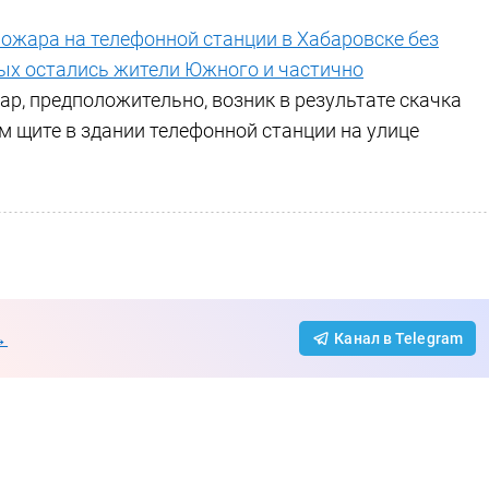
пожара на телефонной станции в Хабаровске без
ных остались жители Южного и частично
р, предположительно, возник в результате скачка
 щите в здании телефонной станции на улице
→
Канал в Telegram