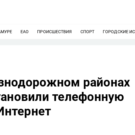
АМУРЕ
ЕЩЕ
ЕАО
ЕЩЕ
ПРОИСШЕСТВИЯ
ЕЩЕ
СПОРТ
ЕЩЕ
ГОРОДСКИЕ И
знодорожном районах
тановили телефонную
 Интернет