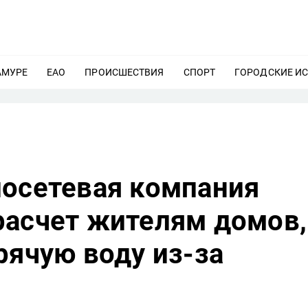
АМУРЕ
ЕЩЕ
ЕАО
ЕЩЕ
ПРОИСШЕСТВИЯ
ЕЩЕ
СПОРТ
ЕЩЕ
ГОРОДСКИЕ И
лосетевая компания
расчет жителям домов,
рячую воду из-за