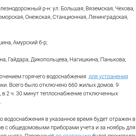
лезнодорожный р-н: ул. Большая, Вяземская, Чехова,
оморская, Онежская, Станционная, Ленинградская,
ина, Амурский б-р;
на, Гайдара, Дикопольцева, Нагишкина, Панькова;
ключением горячего водоснабжения
для устранения
ки. Всего было отключено 660 жилых домов. 9
 в 2 ч. 30 минут теплоснабжение отключенных
.
го водоснабжения в указанное время будет отражен в
ов с общедомовыми приборами учета и за ноябрь для
ов учета. Перерасчет
по отоплению
будет произведе