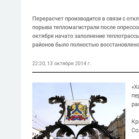
Перерасчет производится в связи с от
порыва тепломагистрали после опрессо
октября начато заполнение теплотрассы
районов было полностью восстановлено
22:20, 13 октября 2014 г.
«Х
пе
ра
Кр
Со