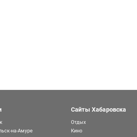
и
Сайты Хабаровска
к
Отдых
ьск-на-Амуре
Кино