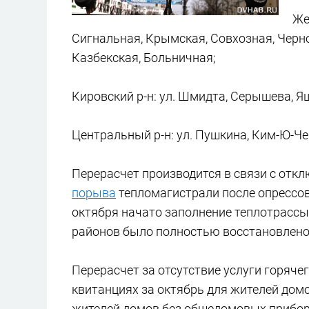
Же
Сигнальная, Крымская, Совхозная, Черн
Казбекская, Больничная;
Кировский р-н: ул. Шмидта, Серышева, Яш
Центральный р-н: ул. Пушкина, Ким-Ю-Че
Перерасчет производится в связи с от
порыва
тепломагистрали после опрессов
октября начато заполнение теплотрассы,
районов было полностью восстановлено
Перерасчет за отсутствие услуги горяче
квитанциях за октябрь для жителей дом
жителей домов без общедомовых прибор