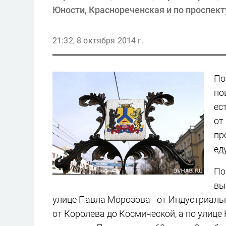
Юности, Краснореченская и по проспект
21:32, 8 октября 2014 г.
По
по
ес
от
пр
ед
По
вы
улице Павла Морозова - от Индустриаль
от Королева до Космической, а по улице