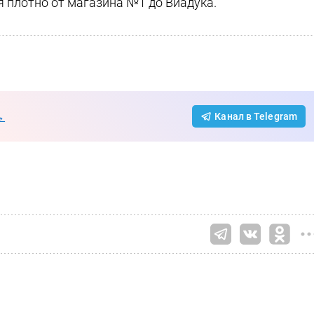
я плотно от магазина №1 до Виадука.
→
Канал в Telegram