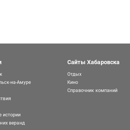
и
Сайты Хабаровска
к
Отдых
ьск-на-Амуре
Кино
Справочник компаний
ствия
е истории
тних веранд