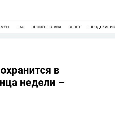
АМУРЕ
ЕЩЕ
ЕАО
ЕЩЕ
ПРОИСШЕСТВИЯ
ЕЩЕ
СПОРТ
ЕЩЕ
ГОРОДСКИЕ И
охранится в
нца недели –