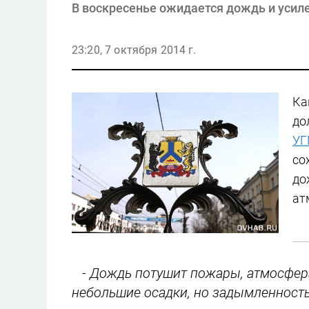
В воскресенье ожидается дождь и усиле
23:20, 7 октября 2014 г.
Ка
до
УГ
со
до
ат
- Дождь потушит пожары, атмосфера
небольшие осадки, но задымленность