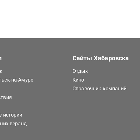
и
Сайты Хабаровска
к
Отдых
ьск-на-Амуре
Кино
Справочник компаний
ствия
е истории
тних веранд