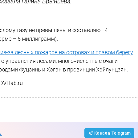
ссказала Галина Брынцева.
слому газу не превышены и составляют 4
орме – 5 миллиграмм).
из-за лесных пожаров на островах и правом берегу
го управления лесами, многочисленные очаги
одами Фуцзинь и Хэган в провинции Хэйлунцзян.
 DVHab.ru
→
Канал в Telegram