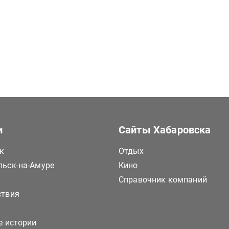
и
Сайты Хабаровска
к
Отдых
ьск-на-Амуре
Кино
Справочник компаний
ствия
е истории