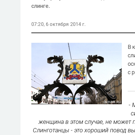
слинге.
07:20, 6 октября 2014 г.
В 
сл
ос
с 
- 
с
женщина в этом случае, не может
Слинготанцы - это хороший повод вы