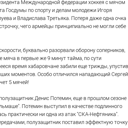
резидента Международной федерации хоккея с мячом
та Госдумы по спорту и делам молодежи Игоря
уева и Владислава Третьяка. Потеря даже одна очка
строчку, чего армейцы принципиально не могли себе
скорости, буквально разорвали оборону соперников,
 мяча в первые же 9 минут тайма, по сути
шееся время хабаровчане забили еще трижды, упусти
ейших моментов. Особо отличился нападающий Сергей
чет 5 мячей!
полузащитник Денис Потемин, еще в прошлом сезоне
льмаше". Потемин выступил в качестве подлинного
ась практически ни одна из атак "СКА-Нефтяника".
редачами, полузащитник поставил эффектную точку