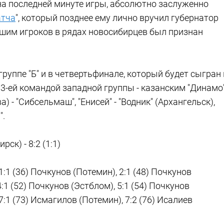
а последней минуте игры, абсолютно заслуженно
атча
", который позднее ему лично вручил губернатор
шим игроков в рядах новосибирцев был признан
уппе "Б" и в четвертьфинале, который будет сыгран 
 3-ей командой западной группы - казанским "Динамо"
) - "Сибсельмаш", "Енисей" - "Водник" (Архангельск),
я".
ск) - 8:2 (1:1)
1:1 (36) Почкунов (Потемин), 2:1 (48) Почкунов
4:1 (52) Почкунов (Эстблом), 5:1 (54) Почкунов
7:1 (73) Исмагилов (Потемин), 7:2 (76) Исалиев