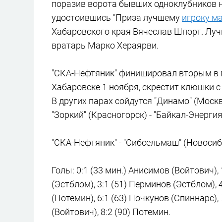
поразив ворота бывших одноклубников н
удостоившись "Приза лучшему
игроку м
Хабаровского края Вячеслав Шпорт. Луч
вратарь Марко Хераярви.
"СКА-Нефтяник" финишировал вторым в гр
Хабаровске 1 ноября, скрестит клюшки с
В других парах сойдутся "Динамо" (Москва
"Зоркий" (Красногорск) - "Байкал-Энерги
"СКА-Нефтяник" - "Сибсельмаш" (Новосибир
Голы: 0:1 (33 мин.) Анисимов (Войтович), 
(Эстблом), 3:1 (51) Перминов (Эстблом), 
(Потемин), 6:1 (63) Почкунов (Спиннарс), 
(Войтович), 8:2 (90) Потемин.