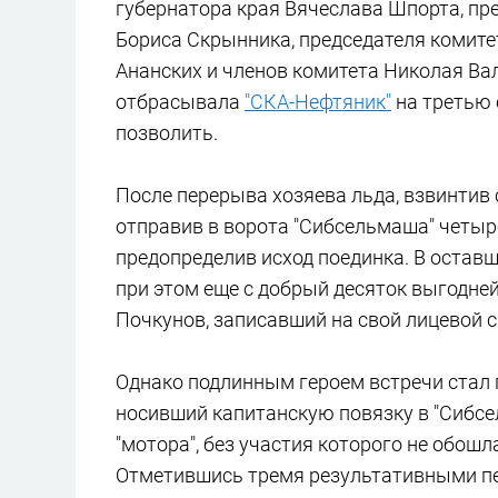
губернатора края Вячеслава Шпорта, п
Бориса Скрынника, председателя комите
Ананских и членов комитета Николая Вал
отбрасывала
"СКА-Нефтяник"
на третью 
позволить.
После перерыва хозяева льда, взвинтив 
отправив в ворота "Сибсельмаша" четыре
предопределив исход поединка. В остав
при этом еще с добрый десяток выгодн
Почкунов, записавший на свой лицевой с
Однако подлинным героем встречи стал 
носивший капитанскую повязку в "Сибсе
"мотора", без участия которого не обошл
Отметившись тремя результативными пе