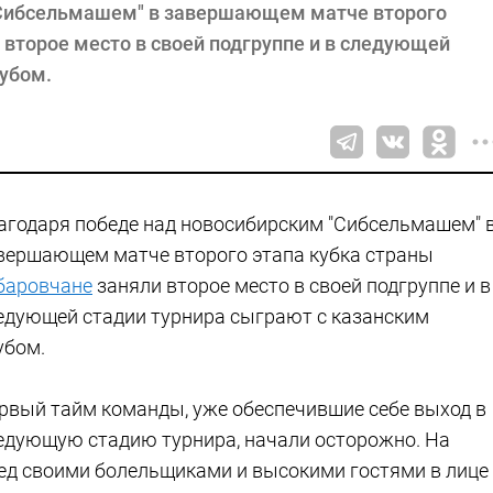
"Сибсельмашем" в завершающем матче второго
 второе место в своей подгруппе и в следующей
лубом.
агодаря победе над новосибирским "Сибсельмашем" 
вершающем матче второго этапа кубка страны
баровчане
заняли второе место в своей подгруппе и в
едующей стадии турнира сыграют с казанским
убом.
рвый тайм команды, уже обеспечившие себе выход в
едующую стадию турнира, начали осторожно. На
ед своими болельщиками и высокими гостями в лице