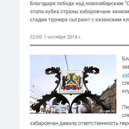
Благодаря победе над новосибирским 
этапа кубка страны хабаровчане заняли
стадии турнира сыграют с казанским к
22:00, 1 октября 2014 г.
Бл
за
ха
сл
кл
Пе
сл
хабаровчан давила ответственность пер