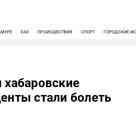
АМУРЕ
ЕЩЕ
ЕАО
ЕЩЕ
ПРОИСШЕСТВИЯ
ЕЩЕ
СПОРТ
ЕЩЕ
ГОРОДСКИЕ И
и хабаровские
денты стали болеть