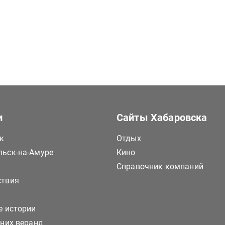
и
Сайты Хабаровска
к
Отдых
ьск-на-Амуре
Кино
Справочник компаний
ствия
е истории
тних веранд