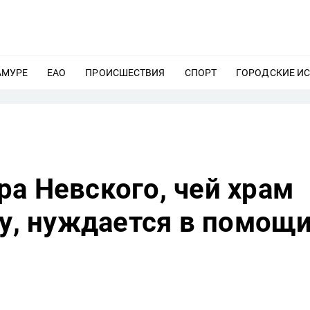
АМУРЕ
ЕЩЕ
ЕАО
ЕЩЕ
ПРОИСШЕСТВИЯ
ЕЩЕ
СПОРТ
ЕЩЕ
ГОРОДСКИЕ И
а Невского, чей храм
ду, нуждается в помощ