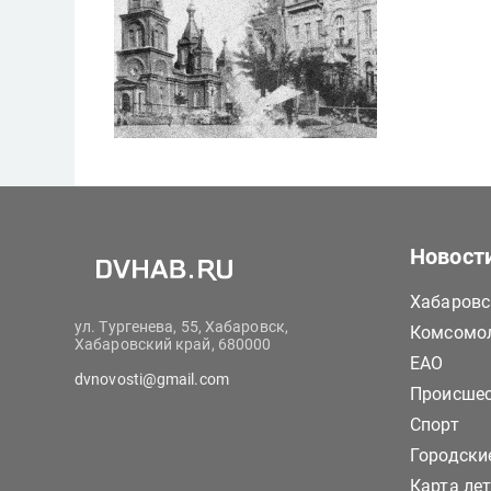
Новост
Хабаровс
ул. Тургенева, 55, Хабаровск,
Комсомол
Хабаровский край, 680000
ЕАО
dvnovosti@gmail.com
Происше
Спорт
Городски
Карта ле