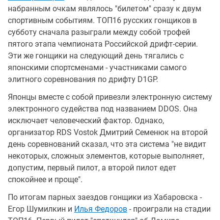
набранным очкам являлось "билетом" сразу к двум
спортивным событиям. ТОП16 русских гонщиков в
субботу сначала разыграли между собой трофей
пятого этапа чемпионата Российской дрифт-серии.
Эти же гонщики на следующий день тягались с
японскими спортсменами - участниками самого
элитного соревнования по дрифту D1GP.
Японцы вместе с собой привезли электронную систему
электронного судейства под названием DDOS. Она
исключает человеческий фактор. Однако,
организатор RDS Vostok Дмитрий Семенюк на второй
день соревнований сказал, что эта система "не видит
некоторых, сложных элементов, которые выполняет,
допустим, первый пилот, а второй пилот едет
спокойнее и проще".
По итогам парных заездов гонщики из Хабаровска -
Егор Шумилкин и
Илья Федоров
- проиграли на стадии