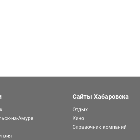
и
Сайты Хабаровска
к
Отдых
ьск-на-Амуре
Кино
Справочник компаний
ствия