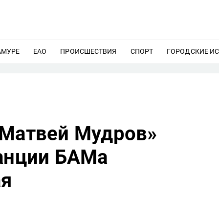
АМУРЕ
ЕЩЕ
ЕАО
ЕЩЕ
ПРОИСШЕСТВИЯ
ЕЩЕ
СПОРТ
ЕЩЕ
ГОРОДСКИЕ И
 Матвей Мудров»
танции БАМа
ая