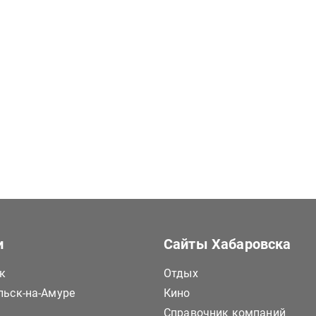
и
Сайты Хабаровска
к
Отдых
ьск-на-Амуре
Кино
Справочник компаний