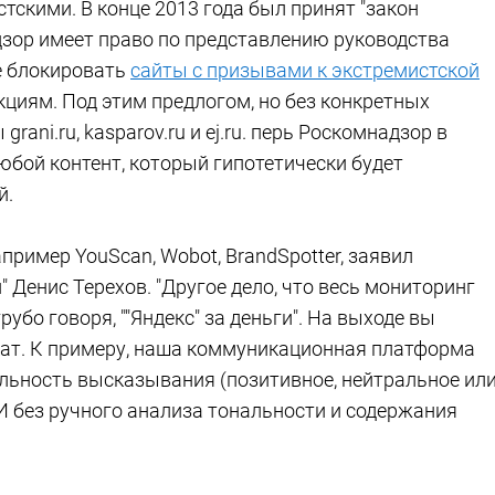
скими. В конце 2013 года был принят "закон
дзор имеет право по представлению руководства
е блокировать
сайты с призывами к экстремистской
циям. Под этим предлогом, но без конкретных
ani.ru, kasparov.ru и ej.ru. перь Роскомнадзор в
юбой контент, который гипотетически будет
й.
пример YouScan, Wobot, BrandSpotter, заявил
 Денис Терехов. "Другое дело, что весь мониторинг
убо говоря, ""Яндекс" за деньги". На выходе вы
т. К примеру, наша коммуникационная платформа
альность высказывания (позитивное, нейтральное ил
 И без ручного анализа тональности и содержания