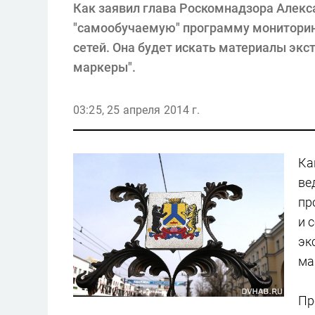
Как заявил глава Роскомнадзора Алек
"самообучаемую" программу мониторинг
сетей. Она будет искать материалы экс
маркеры".
03:25, 25 апреля 2014 г.
Ка
ве
пр
и 
эк
ма
Пр