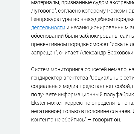
материалы, признанные судом экстремист
Лугового", согласно которому Роскомна
Генпрокуратуры во внесудебном порядк
деятельности
и несанкционированным ак
обоснований были заблокированы сайты gr
превентивном порядке сможет "искать л
запрещен", считает Александр Верховски
Систем мониторинга соцсетей немало, на
гендиректор агентства "Социальные сети"
социальных медиа представляет собой, гр
получаете информационный полуфабрика
Ekster может корректно определять тон
негативное) только в половине случаев.
контента не обойтись",— говорит он.