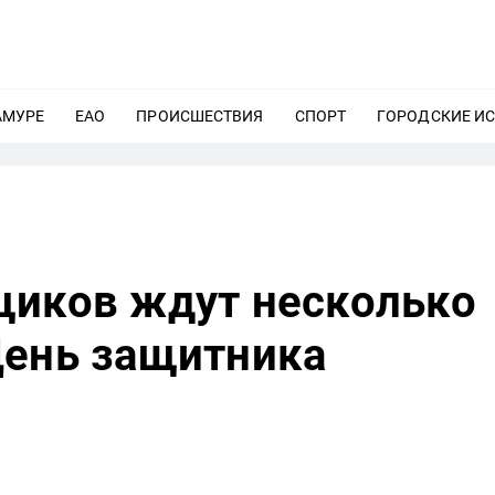
АМУРЕ
ЕЩЕ
ЕАО
ЕЩЕ
ПРОИСШЕСТВИЯ
ЕЩЕ
СПОРТ
ЕЩЕ
ГОРОДСКИЕ И
щиков ждут несколько
День защитника