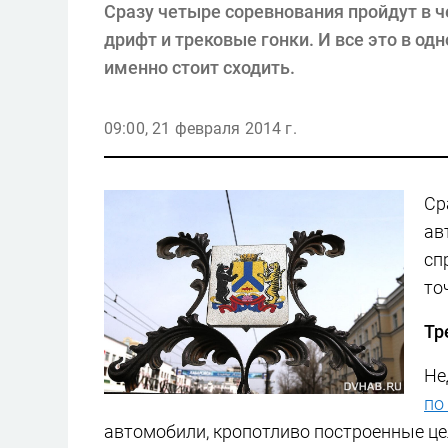
Сразу четыре соревнования пройдут в ч
дрифт и трековые гонки. И все это в од
именно стоит сходить.
09:00, 21 февраля 2014 г.
Ср
ав
сп
то
Тр
Не
по
автомобили, кропотливо построенные це