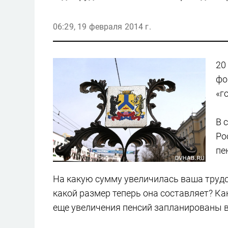
06:29, 19 февраля 2014 г.
20
фо
«г
В 
Ро
пе
На какую сумму увеличилась ваша труд
какой размер теперь она составляет? К
еще увеличения пенсий запланированы в