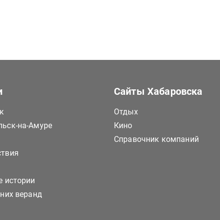
и
Сайты Хабаровска
к
Отдых
ьск-на-Амуре
Кино
Справочник компаний
ствия
е истории
тних веранд