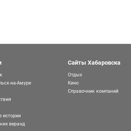
и
Сайты Хабаровска
к
Отдых
ьск-на-Амуре
Кино
Справочник компаний
ствия
е истории
тних веранд