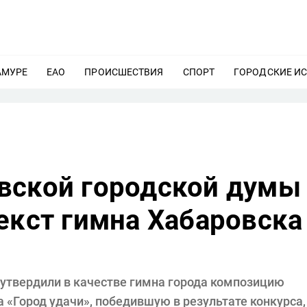
АМУРЕ
ЕЩЕ
ЕАО
ЕЩЕ
ПРОИСШЕСТВИЯ
ЕЩЕ
СПОРТ
ЕЩЕ
ГОРОДСКИЕ И
вской городской думы
екст гимна Хабаровска
утвердили в качестве гимна города композицию
 «Город удачи», победившую в результате конкурса,