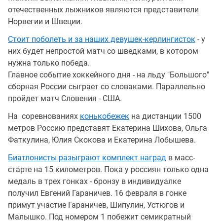
отечественных лыжников являются представители
Норвегии и Швеции.
Стоит поболеть и за наших девушек-керлингисток
- у
них будет непростой матч со шведками, в котором
нужна только победа.
Главное событие хоккейного дня - на льду "Большого"
сборная России сыграет со словаками. Параллельно
пройдет матч Словения - США.
На соревнованиях
конькобежек
на дистанции 1500
метров Россию представят Екатерина Шихова, Ольга
Фаткулина, Юлия Скокова и Екатерина Лобышева.
Биатлонисты разыграют комплект наград
в масс-
старте на 15 километров. Пока у россиян только одна
медаль в трех гонках - бронзу в индивидуалке
получил Евгений Гараничев. 16 февраля в гонке
примут участие Гараничев, Шипулин, Устюгов и
Малышко. Под номером 1 побежит семикратный