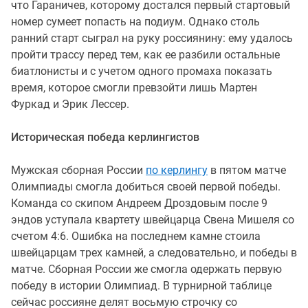
что Гараничев, которому достался первый стартовый
номер сумеет попасть на подиум. Однако столь
ранний старт сыграл на руку россиянину: ему удалось
пройти трассу перед тем, как ее разбили остальные
биатлонисты и с учетом одного промаха показать
время, которое смогли превзойти лишь Мартен
Фуркад и Эрик Лессер.
Историческая победа керлингистов
Мужская сборная России
по керлингу
в пятом матче
Олимпиады смогла добиться своей первой победы.
Команда со скипом Андреем Дроздовым после 9
эндов уступала квартету швейцарца Свена Мишеля со
счетом 4:6. Ошибка на последнем камне стоила
швейцарцам трех камней, а следовательно, и победы в
матче. Сборная России же смогла одержать первую
победу в истории Олимпиад. В турнирной таблице
сейчас россияне делят восьмую строчку со