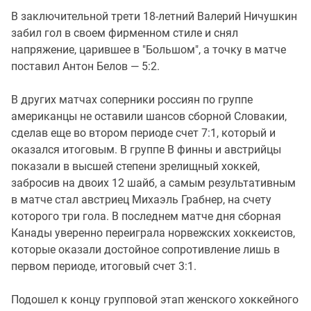
В заключительной трети 18-летний Валерий Ничушкин
забил гол в своем фирменном стиле и снял
напряжение, царившее в "Большом", а точку в матче
поставил Антон Белов — 5:2.
В других матчах соперники россиян по группе
американцы не оставили шансов сборной Словакии,
сделав еще во втором периоде счет 7:1, который и
оказался итоговым. В группе B финны и австрийцы
показали в высшей степени зрелищный хоккей,
забросив на двоих 12 шайб, а самым результативным
в матче стал австриец Михаэль Грабнер, на счету
которого три гола. В последнем матче дня сборная
Канады уверенно переиграла норвежских хоккеистов,
которые оказали достойное сопротивление лишь в
первом периоде, итоговый счет 3:1.
Подошел к концу групповой этап женского хоккейного