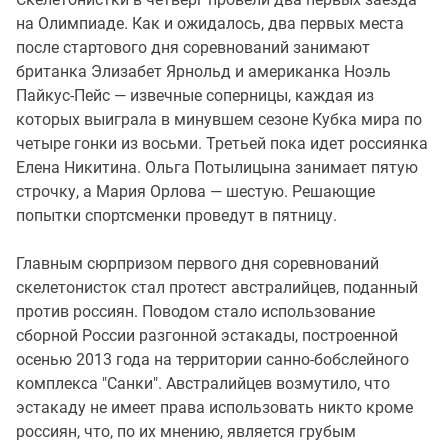
на Олимпиаде. Как и ожидалось, два первых места
после стартового дня соревнований занимают
британка Элизабет Ярнольд и американка Ноэль
Пайкус-Пейс — извечные соперницы, каждая из
которых выиграла в минувшем сезоне Кубка мира по
четыре гонки из восьми. Третьей пока идет россиянка
Елена Никитина. Ольга Потылицына занимает пятую
строчку, а Мария Орлова — шестую. Решающие
попытки спортсменки проведут в пятницу.
Главным сюрпризом первого дня соревнований
скелетонисток стал протест австралийцев, поданный
против россиян. Поводом стало использование
сборной России разгонной эстакады, построенной
осенью 2013 года на территории санно-бобслейного
комплекса "Санки". Австралийцев возмутило, что
эстакаду не имеет права использовать никто кроме
россиян, что, по их мнению, является грубым