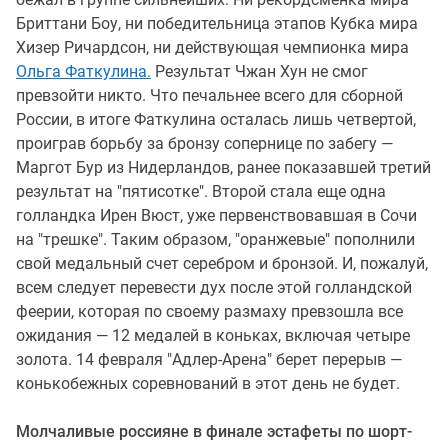
Бриттани Боу, ни победительница этапов Кубка мира
Хизер Ричардсон, ни действующая чемпионка мира
Ольга Фаткулина.
Результат Чжан Хун не смог
превзойти никто. Что печальнее всего для сборной
России, в итоге Фаткулина осталась лишь четвертой,
проиграв борьбу за бронзу сопернице по забегу —
Маргот Бур из Нидерландов, ранее показавшей третий
результат на "пятисотке". Второй стала еще одна
голландка Ирен Вюст, уже первенствовавшая в Сочи
на "трешке". Таким образом, "оранжевые" пополнили
свой медальный счет серебром и бронзой. И, пожалуй,
всем следует перевести дух после этой голландской
феерии, которая по своему размаху превзошла все
ожидания — 12 медалей в коньках, включая четыре
золота. 14 февраля "Адлер-Арена" берет перерыв —
конькобежных соревнований в этот день не будет.
Молчаливые россияне в финале эстафеты по шорт-