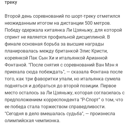
треку
Второй день соревнований по шорт-треку отметился
неожиданным итогом на дистанции 500 метров.
Победу одержала китаянка Ли Цзяньжу, для которой
спринт не является профильной дисциплиной. В
финале основная борьба за высшие награды
планировалась между британкой Элис Кристи,
кореянкой Пак Сын Хи и итальянкой Арианной
Фонтаной. "После снятия с соревнований Ван Мэн я
приехала сюда побеждать", — сказала Фонтана после
того, как три фаворитки упали, но итальянка сумела
подняться и добраться до второй позиции. Первое
место осталось за Ли Цзяньжу, которая согласилась с
предположением корреспондента "Р-Спорт" о том, что
ее победа стала торжеством справедливости.
"Сегодня в дело вмешалась судьба", — произнесла
олимпийская чемпионка.