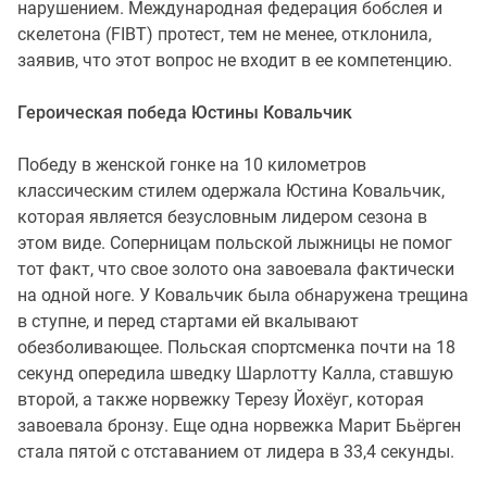
нарушением. Международная федерация бобслея и
скелетона (FIBT) протест, тем не менее, отклонила,
заявив, что этот вопрос не входит в ее компетенцию.
Героическая победа Юстины Ковальчик
Победу в женской гонке на 10 километров
классическим стилем одержала Юстина Ковальчик,
которая является безусловным лидером сезона в
этом виде. Соперницам польской лыжницы не помог
тот факт, что свое золото она завоевала фактически
на одной ноге. У Ковальчик была обнаружена трещина
в ступне, и перед стартами ей вкалывают
обезболивающее. Польская спортсменка почти на 18
секунд опередила шведку Шарлотту Калла, ставшую
второй, а также норвежку Терезу Йохёуг, которая
завоевала бронзу. Еще одна норвежка Марит Бьёрген
стала пятой с отставанием от лидера в 33,4 секунды.