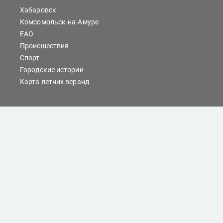
Хабаровск
Комсомольск-на-Амуре
ЕАО
Происшествия
Спорт
Городские истории
Карта летних веранд
Сайты Хабаровска
Отдых
Кино
Справочник компаний
При любом использовании материалов ссылка на
dvnovosti.ru обязательна.
Цитирование в Интернете возможно только при