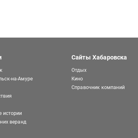
и
Сайты Хабаровска
к
Отдых
ьск-на-Амуре
Кино
Справочник компаний
ствия
е истории
тних веранд