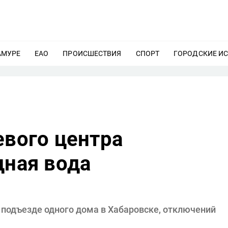
АМУРЕ
ЕЩЕ
ЕАО
ЕЩЕ
ПРОИСШЕСТВИЯ
ЕЩЕ
СПОРТ
ЕЩЕ
ГОРОДСКИЕ И
евого центра
дная вода
в подъезде одного дома в Хабаровске, отключений