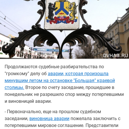
Продолжаются судебные разбирательства по
"громкому" делу об
аварии, которая произошла
минувшим летом на остановке "Большая" краевой
столицы.
Второе по счету заседание, прошедшее в
понедельник не разрешило спор между потерпевшими
и виновницей аварии.
- Первоначально, еще на прошлом судебном
заседании,
виновница аварии
пожелала заключить с
потерпевшими мировое соглашение. Представители