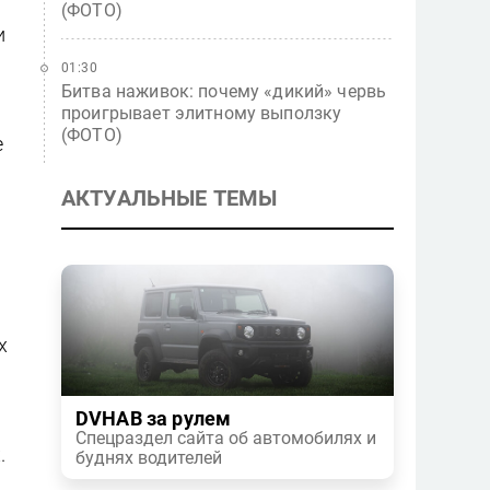
(ФОТО)
и
01:30
Битва наживок: почему «дикий» червь
проигрывает элитному выползку
(ФОТО)
е
АКТУАЛЬНЫЕ ТЕМЫ
х
DVHAB за рулем
Спецраздел сайта об автомобилях и
.
буднях водителей