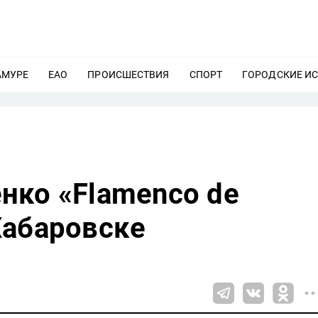
АМУРЕ
ЕЩЕ
ЕАО
ЕЩЕ
ПРОИСШЕСТВИЯ
ЕЩЕ
СПОРТ
ЕЩЕ
ГОРОДСКИЕ И
нко «Flamenco de
Хабаровске