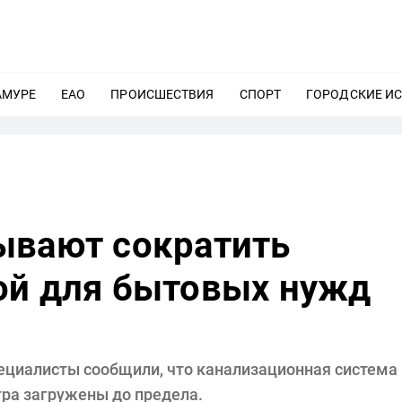
АМУРЕ
ЕЩЕ
ЕАО
ЕЩЕ
ПРОИСШЕСТВИЯ
ЕЩЕ
СПОРТ
ЕЩЕ
ГОРОДСКИЕ И
ывают сократить
ой для бытовых нужд
пециалисты сообщили, что канализационная система
тра загружены до предела.