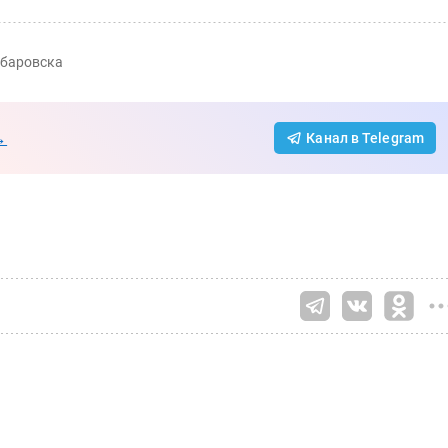
абаровска
→
Канал в Telegram