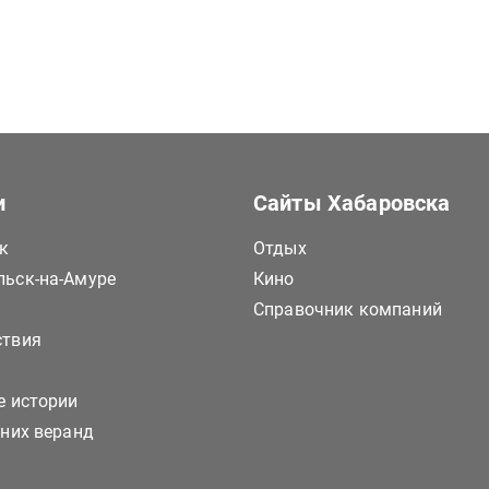
и
Сайты Хабаровска
к
Отдых
ьск-на-Амуре
Кино
Справочник компаний
ствия
е истории
тних веранд