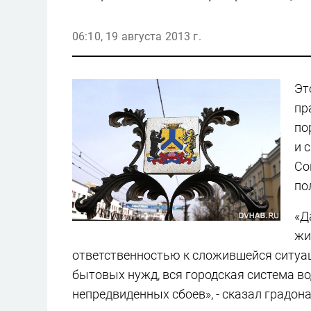
06:10, 19 августа 2013 г.
Эт
пр
по
и 
Со
по
«Д
жи
ответственностью к сложившейся ситуац
бытовых нужд, вся городская система в
непредвиденных сбоев», - сказал градон