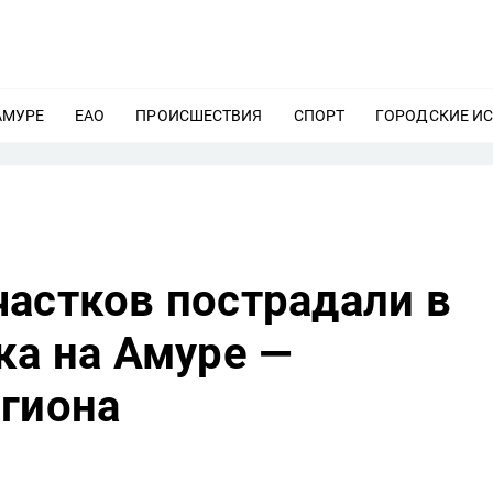
АМУРЕ
ЕЩЕ
ЕАО
ЕЩЕ
ПРОИСШЕСТВИЯ
ЕЩЕ
СПОРТ
ЕЩЕ
ГОРОДСКИЕ И
частков пострадали в
ка на Амуре —
егиона