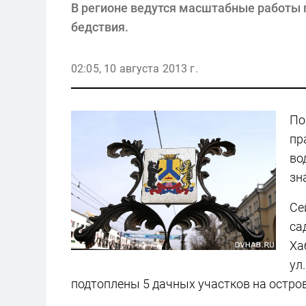
В регионе ведутся масштабные работы
бедствия.
02:05, 10 августа 2013 г.
По
пр
во
зн
Се
са
Ха
ул
подтоплены 5 дачных участков на остро