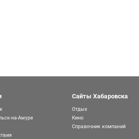
и
Сайты Хабаровска
к
Отдых
ьск-на-Амуре
Кино
Справочник компаний
ствия