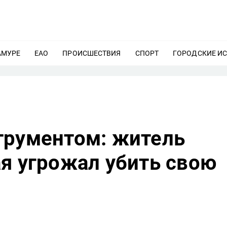
АМУРЕ
ЕЩЕ
ЕАО
ЕЩЕ
ПРОИСШЕСТВИЯ
ЕЩЕ
СПОРТ
ЕЩЕ
ГОРОДСКИЕ И
трументом: житель
я угрожал убить свою