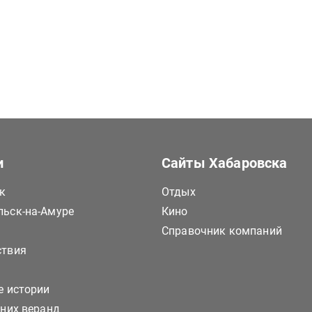
и
Сайты Хабаровска
к
Отдых
ьск-на-Амуре
Кино
Справочник компаний
ствия
е истории
тних веранд